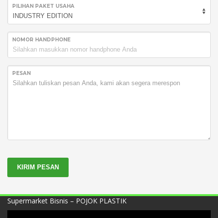
PILIHAN PAKET USAHA
NOMOR HANDPHONE
PESAN
KIRIM PESAN
Supermarket Bisnis – POJOK PLASTIK
Video