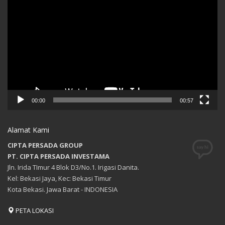
Player
00:00
00:57
Alamat Kami
CIPTA PERSADA GROUP
PT. CIPTA PERSADA INVESTAMA
Jln. Irida TImur 4 Blok D3/No.1. Irigasi Danita.
Kel: Bekasi Jaya, Kec: Bekasi Timur
Kota Bekasi. Jawa Barat - INDONESIA
PETA LOKASI